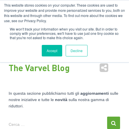
Filiali
:
India
USA
EN
IT
This website stores cookies on your computer. These cookies are used to
improve your website and provide more personalized services to you, both on
this website and through other media. To find out more about the cookies we
Nav
use, see our Privacy Policy.
tog
We won't track your information when you visit our site. But in order to
comply with your preferences, we'll have to use just one tiny cookie so
that you're not asked to make this choice again.
Accept
Decline
The Varvel Blog
In questa sezione pubblichiamo tutti gli
aggiornamenti
sulle
nostre iniziative e tutte le
novità
sulla nostra gamma di
riduttori.
Cerca …