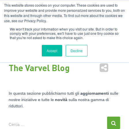
Filiali
:
India
USA
EN
IT
This website stores cookies on your computer. These cookies are used to
improve your website and provide more personalized services to you, both on
this website and through other media. To find out more about the cookies we
Nav
use, see our Privacy Policy.
tog
We won't track your information when you visit our site. But in order to
comply with your preferences, we'll have to use just one tiny cookie so
that you're not asked to make this choice again.
Accept
Decline
The Varvel Blog
In questa sezione pubblichiamo tutti gli
aggiornamenti
sulle
nostre iniziative e tutte le
novità
sulla nostra gamma di
riduttori.
Cerca …