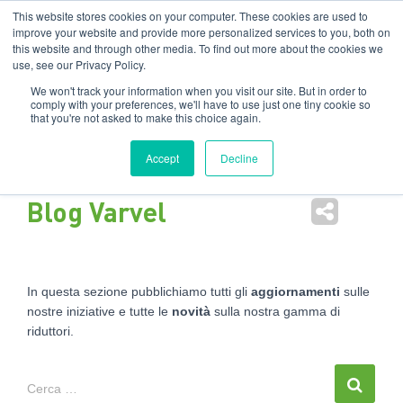
Filiali
:
India
USA
EN
IT
This website stores cookies on your computer. These cookies are used to
improve your website and provide more personalized services to you, both on
this website and through other media. To find out more about the cookies we
Nav
use, see our Privacy Policy.
tog
We won't track your information when you visit our site. But in order to
comply with your preferences, we'll have to use just one tiny cookie so
that you're not asked to make this choice again.
Accept
Decline
Blog Varvel
In questa sezione pubblichiamo tutti gli
aggiornamenti
sulle
nostre iniziative e tutte le
novità
sulla nostra gamma di
riduttori.
Cerca …