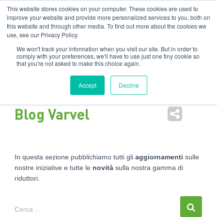
Filiali
:
India
USA
EN
IT
This website stores cookies on your computer. These cookies are used to
improve your website and provide more personalized services to you, both on
this website and through other media. To find out more about the cookies we
Nav
use, see our Privacy Policy.
tog
We won't track your information when you visit our site. But in order to
comply with your preferences, we'll have to use just one tiny cookie so
that you're not asked to make this choice again.
Accept
Decline
Blog Varvel
In questa sezione pubblichiamo tutti gli
aggiornamenti
sulle
nostre iniziative e tutte le
novità
sulla nostra gamma di
riduttori.
Cerca …