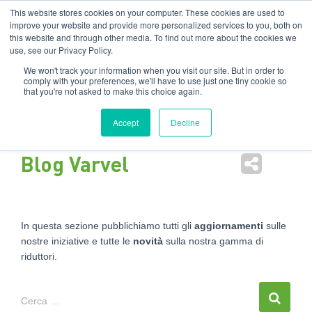
Filiali
:
India
USA
EN
IT
This website stores cookies on your computer. These cookies are used to
improve your website and provide more personalized services to you, both on
this website and through other media. To find out more about the cookies we
Nav
use, see our Privacy Policy.
tog
We won't track your information when you visit our site. But in order to
comply with your preferences, we'll have to use just one tiny cookie so
that you're not asked to make this choice again.
Accept
Decline
Blog Varvel
In questa sezione pubblichiamo tutti gli
aggiornamenti
sulle
nostre iniziative e tutte le
novità
sulla nostra gamma di
riduttori.
Cerca …