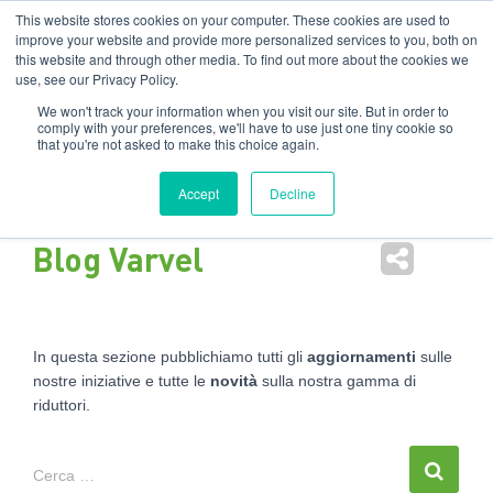
Filiali
:
India
USA
EN
IT
This website stores cookies on your computer. These cookies are used to
improve your website and provide more personalized services to you, both on
this website and through other media. To find out more about the cookies we
Nav
use, see our Privacy Policy.
tog
We won't track your information when you visit our site. But in order to
comply with your preferences, we'll have to use just one tiny cookie so
that you're not asked to make this choice again.
Accept
Decline
Blog Varvel
In questa sezione pubblichiamo tutti gli
aggiornamenti
sulle
nostre iniziative e tutte le
novità
sulla nostra gamma di
riduttori.
Cerca …