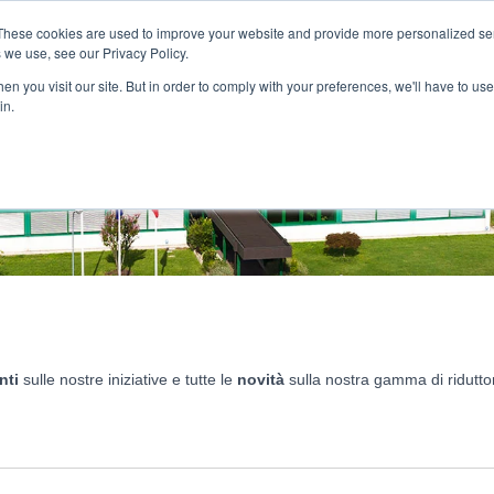
Filiali
:
These cookies are used to improve your website and provide more personalized ser
 we use, see our Privacy Policy.
Il Gruppo
Prodotti
Settori applicativi
Ser
n you visit our site. But in order to comply with your preferences, we'll have to use 
in.
nti
sulle nostre iniziative e tutte le
novità
sulla nostra gamma di riduttor