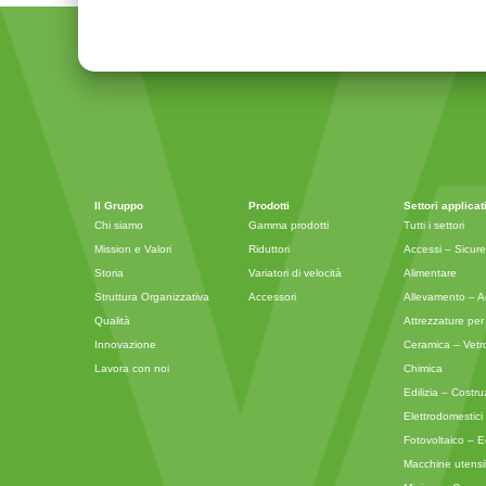
Il Gruppo
Prodotti
Settori applicat
Chi siamo
Gamma prodotti
Tutti i settori
Mission e Valori
Riduttori
Accessi – Sicur
Storia
Variatori di velocità
Alimentare
Struttura Organizzativa
Accessori
Allevamento – Ag
Qualità
Attrezzature per 
Innovazione
Ceramica – Vetr
Lavora con noi
Chimica
Edilizia – Costru
Elettrodomestici i
Fotovoltaico – E
Macchine utensil