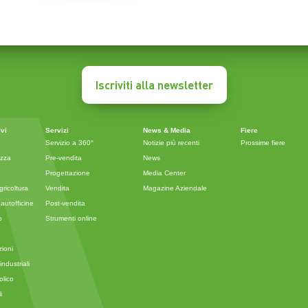
Iscriviti alla newsletter
ivi
Servizi
News & Media
Fiere
Servizio a 360°
Notizie più recenti
Prossime fiere
ezza
Pre-vendita
News
Progettazione
Media Center
ricoltura
Vendita
Magazine Aziendale
autofficine
Post-vendita
o
Strumenti online
zioni
ndustriali
olico
i