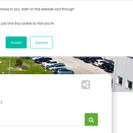
India
USA
EN
IT
vices to you, both on this website and through
vizi
News & Media
Fiere
Download
Contatti
just one tiny cookie so that you're
Accept
Decline
i.