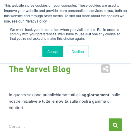
Filiali
:
India
USA
EN
IT
This website stores cookies on your computer. These cookies are used to
improve your website and provide more personalized services to you, both on
this website and through other media. To find out more about the cookies we
Nav
use, see our Privacy Policy.
tog
We won't track your information when you visit our site. But in order to
comply with your preferences, we'll have to use just one tiny cookie so
that you're not asked to make this choice again.
Accept
Decline
The Varvel Blog
In questa sezione pubblichiamo tutti gli
aggiornamenti
sulle
nostre iniziative e tutte le
novità
sulla nostra gamma di
riduttori.
Cerca …