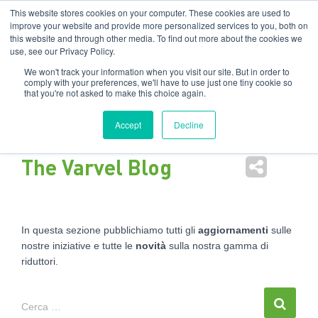
Filiali
:
India
USA
EN
IT
This website stores cookies on your computer. These cookies are used to
improve your website and provide more personalized services to you, both on
this website and through other media. To find out more about the cookies we
Nav
use, see our Privacy Policy.
tog
We won't track your information when you visit our site. But in order to
comply with your preferences, we'll have to use just one tiny cookie so
that you're not asked to make this choice again.
Accept
Decline
The Varvel Blog
In questa sezione pubblichiamo tutti gli
aggiornamenti
sulle
nostre iniziative e tutte le
novità
sulla nostra gamma di
riduttori.
Cerca …