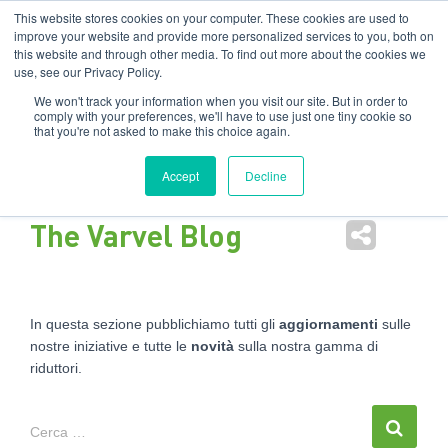
Filiali
:
India
USA
EN
IT
This website stores cookies on your computer. These cookies are used to
improve your website and provide more personalized services to you, both on
this website and through other media. To find out more about the cookies we
Nav
use, see our Privacy Policy.
tog
We won't track your information when you visit our site. But in order to
comply with your preferences, we'll have to use just one tiny cookie so
that you're not asked to make this choice again.
Accept
Decline
The Varvel Blog
In questa sezione pubblichiamo tutti gli
aggiornamenti
sulle
nostre iniziative e tutte le
novità
sulla nostra gamma di
riduttori.
Cerca …