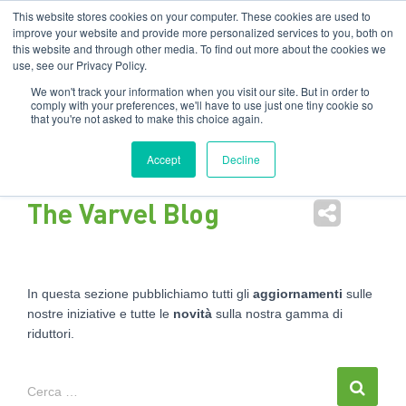
Filiali
:
India
USA
EN
IT
This website stores cookies on your computer. These cookies are used to
improve your website and provide more personalized services to you, both on
this website and through other media. To find out more about the cookies we
Nav
use, see our Privacy Policy.
tog
We won't track your information when you visit our site. But in order to
comply with your preferences, we'll have to use just one tiny cookie so
that you're not asked to make this choice again.
Accept
Decline
The Varvel Blog
In questa sezione pubblichiamo tutti gli
aggiornamenti
sulle
nostre iniziative e tutte le
novità
sulla nostra gamma di
riduttori.
Cerca …