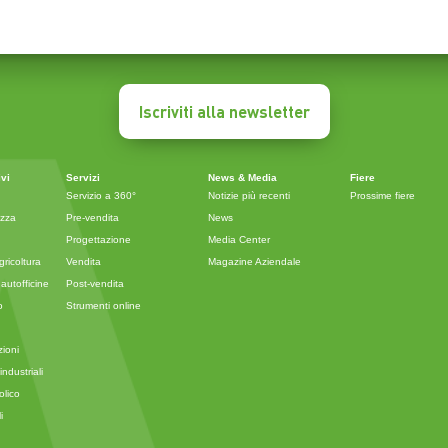
Iscriviti alla newsletter
ivi
Servizi
News & Media
Fiere
Servizio a 360°
Notizie più recenti
Prossime fiere
ezza
Pre-vendita
News
Progettazione
Media Center
ricoltura
Vendita
Magazine Aziendale
autofficine
Post-vendita
o
Strumenti online
zioni
ndustriali
olico
i