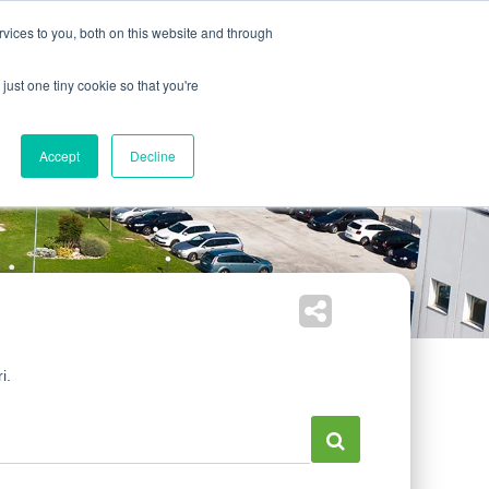
India
USA
EN
IT
vices to you, both on this website and through
vizi
News & Media
Fiere
Download
Contatti
just one tiny cookie so that you're
Accept
Decline
i.