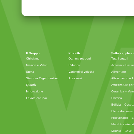
Il Gruppo
Prodotti
Settori applicat
Chi siamo
Gamma prodotti
Tutti i settori
Mission e Valori
Riduttori
Accessi – Sicur
Storia
Variatori di velocità
Alimentare
Struttura Organizzativa
Accessori
Allevamento – Ag
Qualità
Attrezzature per 
Innovazione
Ceramica – Vetr
Lavora con noi
Chimica
Edilizia – Costru
Elettrodomestici i
Fotovoltaico – E
Macchine utensil
Miniera – Cave