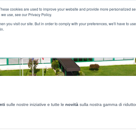
Filiali
:
These cookies are used to improve your website and provide more personalized ser
 we use, see our Privacy Policy.
Il Gruppo
Prodotti
Settori applicativi
Ser
n you visit our site. But in order to comply with your preferences, we'll have to use 
in.
nti
sulle nostre iniziative e tutte le
novità
sulla nostra gamma di riduttor