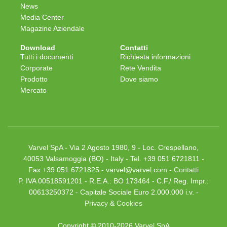
News
Media Center
Magazine Aziendale
Download
Contatti
Tutti i documenti
Richiesta informazioni
Corporate
Rete Vendita
Prodotto
Dove siamo
Mercato
Varvel SpA - Via 2 Agosto 1980, 9 - Loc. Crespellano,
40053 Valsamoggia (BO) - Italy - Tel. +39 051 6721811 -
Fax +39 051 6721825 - varvel@varvel.com -
Contatti
P. IVA 00518591201 - R.E.A.: BO 173464 - C.F./ Reg. Impr.:
00613250372 - Capitale Sociale Euro 2.000.000 i.v. -
Privacy
&
Cookies
Copyright © 2010-2026 Varvel SpA