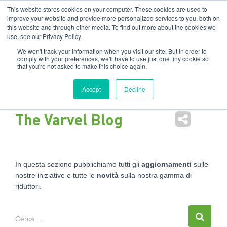
Filiali
:
India
USA
EN
IT
This website stores cookies on your computer. These cookies are used to
improve your website and provide more personalized services to you, both on
this website and through other media. To find out more about the cookies we
Nav
use, see our Privacy Policy.
tog
We won't track your information when you visit our site. But in order to
comply with your preferences, we'll have to use just one tiny cookie so
that you're not asked to make this choice again.
Accept
Decline
The Varvel Blog
In questa sezione pubblichiamo tutti gli
aggiornamenti
sulle
nostre iniziative e tutte le
novità
sulla nostra gamma di
riduttori.
Cerca …